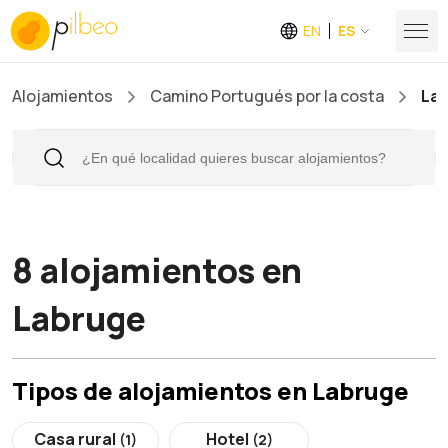
EN
ES
Alojamientos
Camino Portugués por la costa
La
8 alojamientos en
Labruge
Tipos de alojamientos en Labruge
Casa rural
Hotel
(1)
(2)