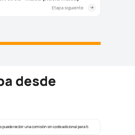
Etapa siguiente
9,5
k
apa desde
eo puede recibir una comisión sin coste adicional para ti.