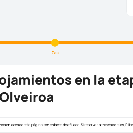
Zas
lojamientos en la et
 Olveiroa
unos enlaces de esta página son enlaces de afiliado. Si reservas a través de ellos, Pilb