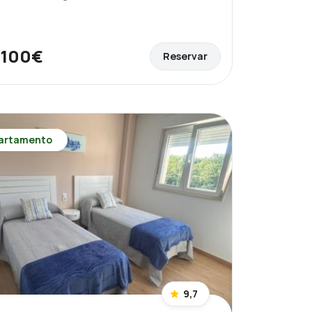
100€
Reservar
e
artamento
9,7