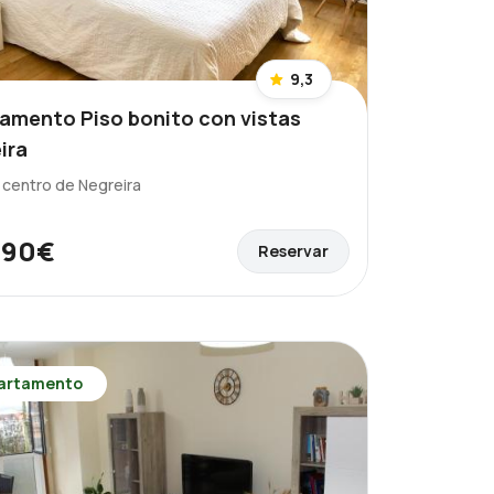
9,3
amento Piso bonito con vistas
ira
l centro de Negreira
90€
Reservar
e
artamento