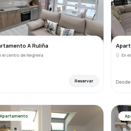
rtamento A Ruliña
Apart
n el centro de Negreira
En e
Reservar
Desd
Apartamento
Ap