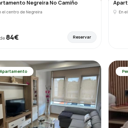
rtamento Negreira No Camiño
Apart
n el centro de Negreira
En e
84€
Reservar
de
Apartamento
Pe