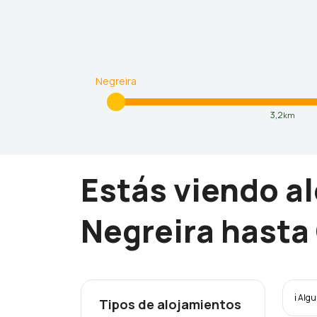
Negreira
3,2
km
Estás viendo a
Negreira hasta
ℹ️ Alg
Tipos de alojamientos