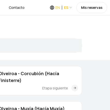
Contacto
EN
ES
Mis reservas
Olveiroa - Corcubión (Hacía
Finisterre)
Etapa siguiente
Olveiroa - Muxía (Hacía Muxía)