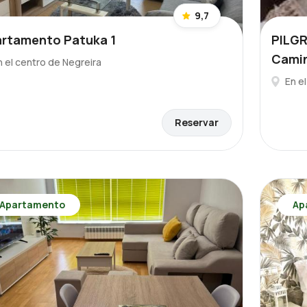
9,7
rtamento Patuka 1
PILGR
Cami
n el centro de Negreira
En e
Reservar
Apartamento
Ap