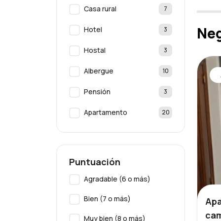
Casa rural
7
Neg
Hotel
3
Hostal
3
Albergue
10
Pensión
3
Apartamento
20
Puntuación
Agradable (6 o más)
Bien (7 o más)
Apa
cam
Muy bien (8 o más)