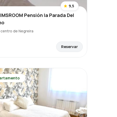
9,5
IMSROOM Pensión la Parada Del
no
l centro de Negreira
Reservar
artamento