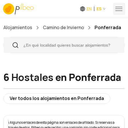
EN
ES
Alojamientos
Camino de Invierno
Ponferrada
6
Hostales
en Ponferrada
Ver todos los alojamientos en Ponferrada
ℹ️ Algunos enlaces de esta página son enlaces de afiliado. Si reservas a
través de ellos, Pilbeo puede recibir una comisión sin coste adicional para