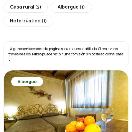
Casa rural
Albergue
(2)
(1)
Hotel rústico
(1)
ℹ️ Algunos enlaces de esta página son enlaces de afiliado. Si reservas a
través de ellos, Pilbeo puede recibir una comisión sin coste adicional para
ti.
Albergue