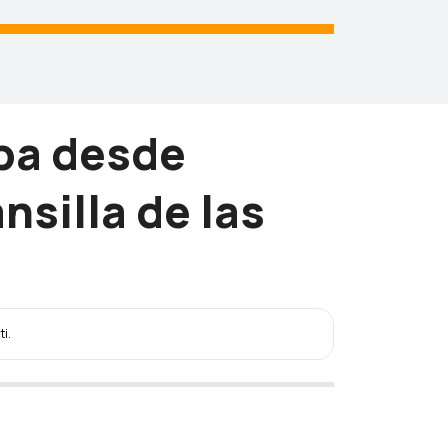
apa desde
silla de las
ti.