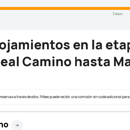
7,4
km
lojamientos en la et
Real Camino hasta Man
reservas a través de ellos, Pilbeo puede recibir una comisión sin coste adicional para 
no