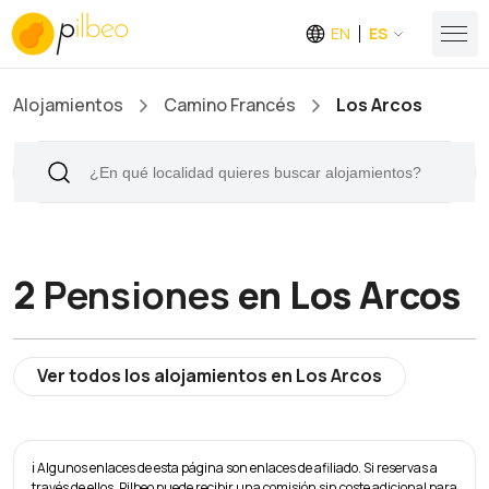
EN
ES
Alojamientos
Camino Francés
Los Arcos
2
Pensiones
en Los Arcos
Ver todos los alojamientos en Los Arcos
ℹ️ Algunos enlaces de esta página son enlaces de afiliado. Si reservas a
través de ellos, Pilbeo puede recibir una comisión sin coste adicional para