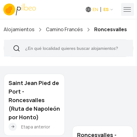
EN
ES
Alojamientos
Camino Francés
Roncesvalles
Saint Jean Pied de
Port -
Roncesvalles
(Ruta de Napoleón
por Honto)
Etapa anterior
Roncesvalles -