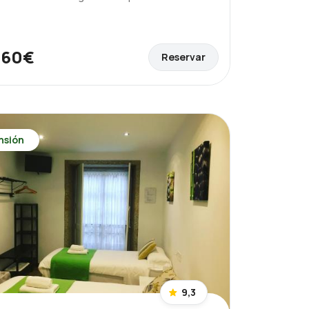
60€
Reservar
e
nsión
9,3