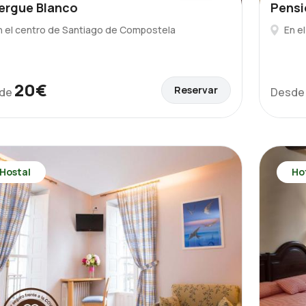
ergue Blanco
Pensi
n el centro de Santiago de Compostela
En e
20€
Reservar
de
Desd
Hostal
Ho