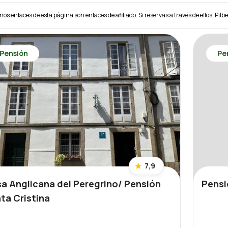
unos enlaces de esta página son enlaces de afiliado. Si reservas a través de ellos, Pilb
Pensión
Pe
7,9
a Anglicana del Peregrino/ Pensión
Pensi
ta Cristina