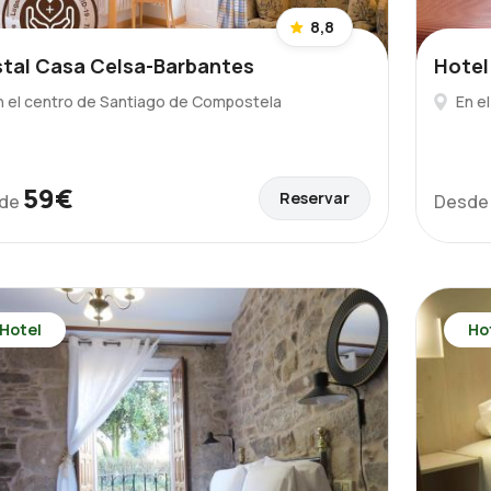
8,8
tal Casa Celsa-Barbantes
Hotel 
n el centro de Santiago de Compostela
En e
59€
Reservar
de
Desd
Hotel
Ho