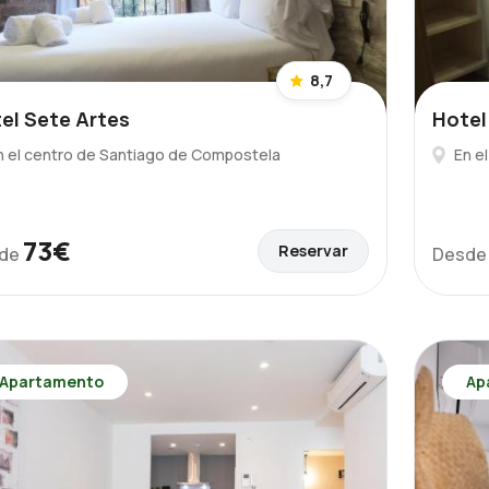
8,7
el Sete Artes
Hotel
n el centro de Santiago de Compostela
En e
73€
Reservar
de
Desd
Apartamento
Ap