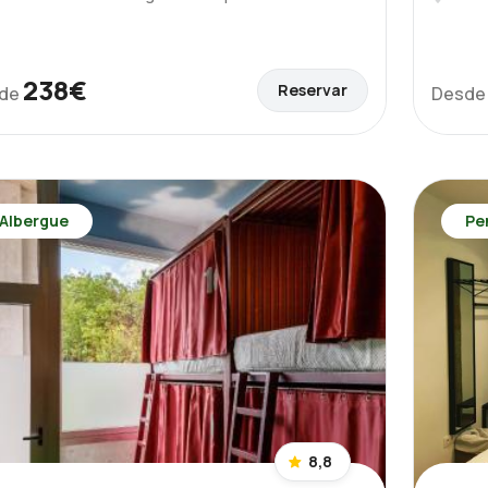
238€
Reservar
de
Desd
Albergue
Pe
8,8