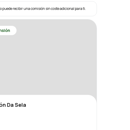
eo puede recibir una comisión sin coste adicional para ti.
nsión
ón Da Sela