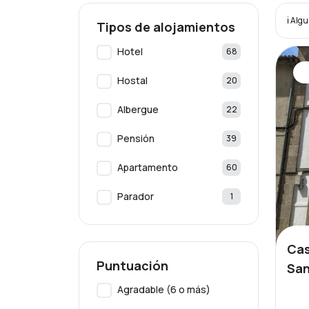
ℹ️ Alg
Tipos de alojamientos
Hotel
68
Hostal
20
Albergue
22
Pensión
39
Apartamento
60
Parador
1
Cas
Puntuación
San
Agradable (6 o más)