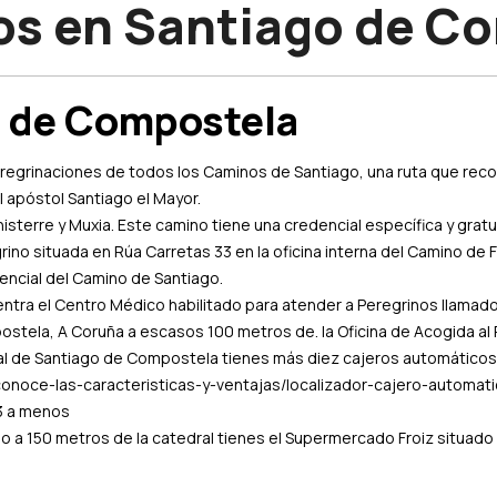
os en Santiago de C
o de Compostela
egrinaciones de todos los Caminos de Santiago, una ruta que recorr
l apóstol Santiago el Mayor.
nisterre y Muxia. Este camino tiene una credencial específica y gra
rino situada en Rúa Carretas 33 en la oficina interna del Camino de 
encial del Camino de Santiago.
entra el Centro Médico habilitado para atender a Peregrinos llamado
ostela, A Coruña a escasos 100 metros de. la Oficina de Acogida al 
al de Santiago de Compostela tienes más diez cajeros automático
noce-las-caracteristicas-y-ventajas/localizador-cajero-automatico
33 a menos
 a 150 metros de la catedral tienes el Supermercado Froiz situado 