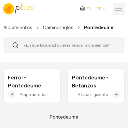
EN
ES
Alojamientos
Camino Inglés
Pontedeume
Ferrol -
Pontedeume -
Pontedeume
Betanzos
Etapa anterior
Etapa siguiente
Pontedeume