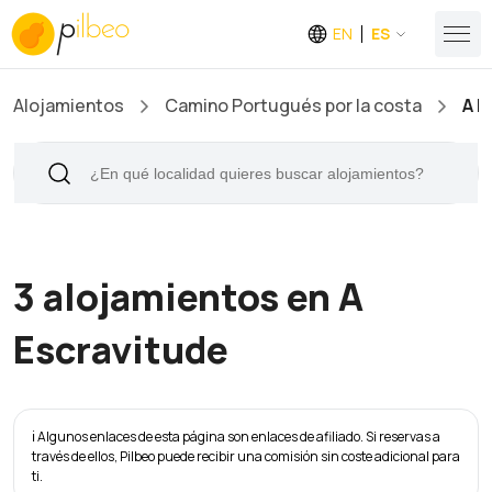
EN
ES
Alojamientos
Camino Portugués por la costa
A E
3 alojamientos en A
Escravitude
ℹ️ Algunos enlaces de esta página son enlaces de afiliado. Si reservas a
través de ellos, Pilbeo puede recibir una comisión sin coste adicional para
ti.