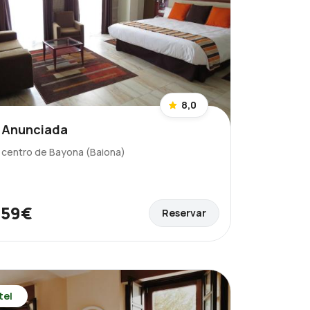
8,0
 Anunciada
l centro de Bayona (Baiona)
59€
Reservar
e
tel