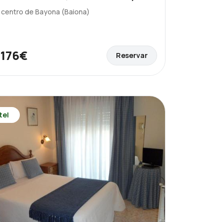
l centro de Bayona (Baiona)
176€
Reservar
e
tel