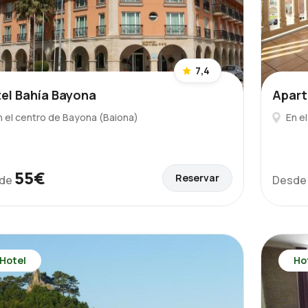
7,4
el Bahía Bayona
Apart
n el centro de Bayona (Baiona)
En e
55€
Reservar
de
Desd
Hotel
Ho