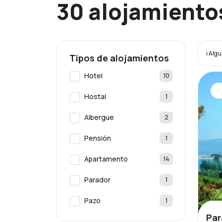
30 alojamiento
ℹ️ Alg
Tipos de alojamientos
Hotel
10
Hostal
1
Albergue
2
Pensión
1
Apartamento
14
Parador
1
Pazo
1
Par