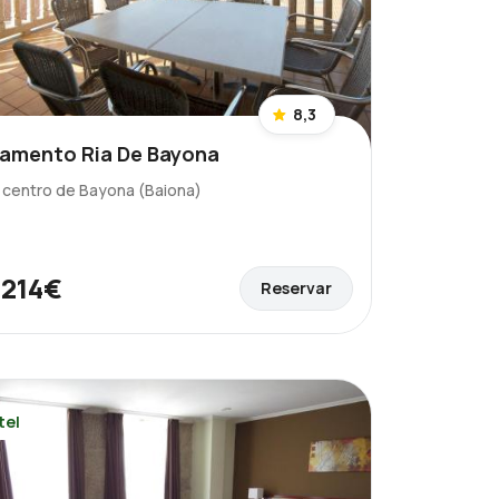
8,3
amento Ria De Bayona
l centro de Bayona (Baiona)
214€
Reservar
e
tel