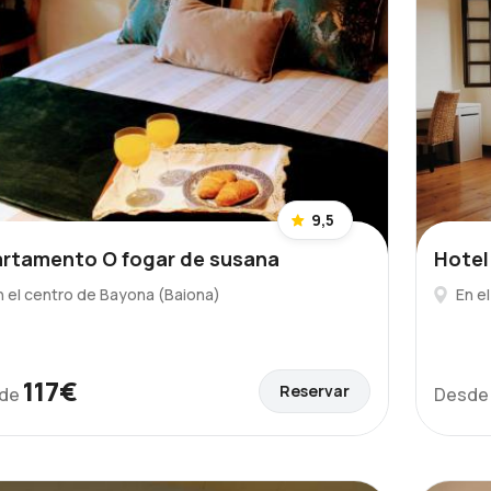
9,5
rtamento O fogar de susana
Hotel
n el centro de Bayona (Baiona)
En e
117€
Reservar
de
Desd