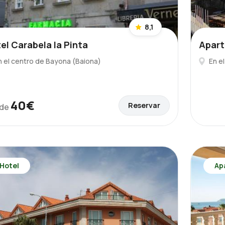
8,1
el Carabela la Pinta
Apart
n el centro de Bayona (Baiona)
En e
40€
Reservar
de
Hotel
Ap