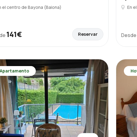
n el centro de Bayona (Baiona)
En e
141€
Reservar
de
Desd
Apartamento
Ho