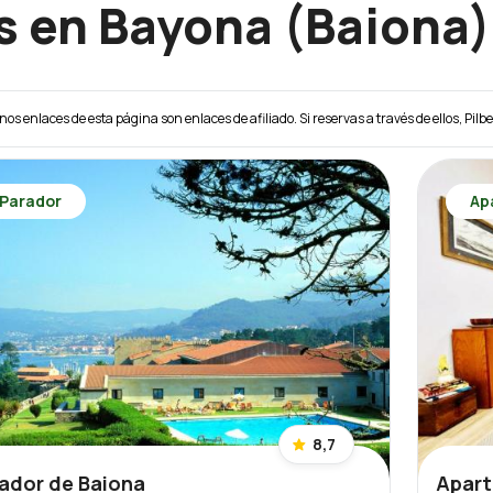
s en Bayona (Baiona)
unos enlaces de esta página son enlaces de afiliado. Si reservas a través de ellos, Pilb
Parador
Ap
8,7
ador de Baiona
Apart