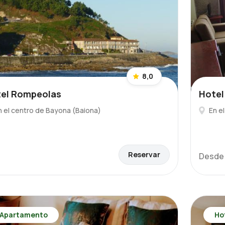
8,0
el Rompeolas
Hotel
n el centro de Bayona (Baiona)
En e
Reservar
Desd
Apartamento
Ho