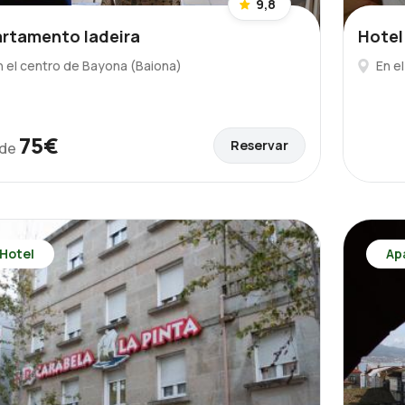
9,8
rtamento ladeira
Hotel
n el centro de Bayona (Baiona)
En e
75€
Reservar
de
Hotel
Ap