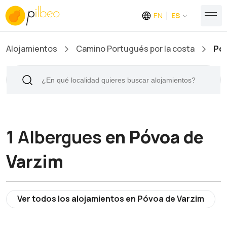
EN
ES
Alojamientos
Camino Portugués por la costa
Póv
1
Albergues
en Póvoa de
Varzim
Ver todos los alojamientos en Póvoa de Varzim