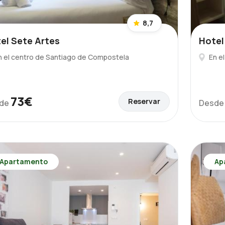
8,7
el Sete Artes
Hotel
n el centro de Santiago de Compostela
En e
73€
Reservar
de
Desd
Apartamento
Ap