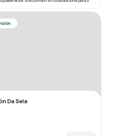
eo puede recibir una comisión sin coste adicional para ti.
nsión
ón Da Sela