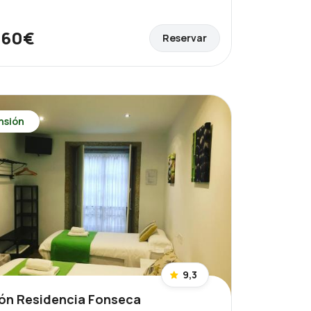
60€
Reservar
e
nsión
9,3
ón Residencia Fonseca