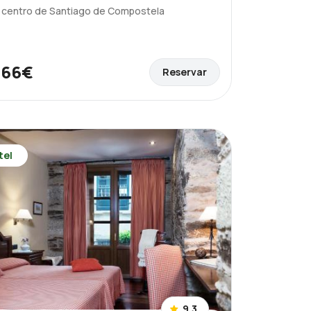
l centro de Santiago de Compostela
66€
Reservar
e
tel
9,3