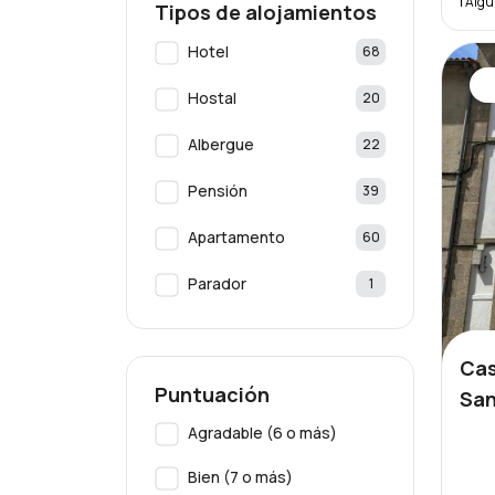
ℹ️ Alg
Tipos de alojamientos
Hotel
68
Hostal
20
Albergue
22
Pensión
39
Apartamento
60
Parador
1
Cas
Puntuación
San
Agradable (6 o más)
Bien (7 o más)