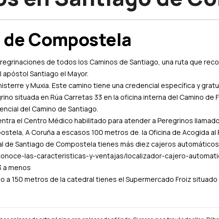
o de Compostela
egrinaciones de todos los Caminos de Santiago, una ruta que recorr
l apóstol Santiago el Mayor.
nisterre y Muxia. Este camino tiene una credencial específica y gra
rino situada en Rúa Carretas 33 en la oficina interna del Camino de 
encial del Camino de Santiago.
entra el Centro Médico habilitado para atender a Peregrinos llamado
ostela, A Coruña a escasos 100 metros de. la Oficina de Acogida al 
al de Santiago de Compostela tienes más diez cajeros automático
noce-las-caracteristicas-y-ventajas/localizador-cajero-automatico
33 a menos
 a 150 metros de la catedral tienes el Supermercado Froiz situado 