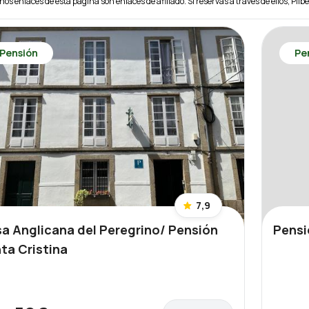
unos enlaces de esta página son enlaces de afiliado. Si reservas a través de ellos, Pilb
Pensión
Pe
7,9
a Anglicana del Peregrino/ Pensión
Pensi
ta Cristina