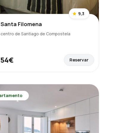
9,3
 Santa Filomena
l centro de Santiago de Compostela
54€
Reservar
e
artamento