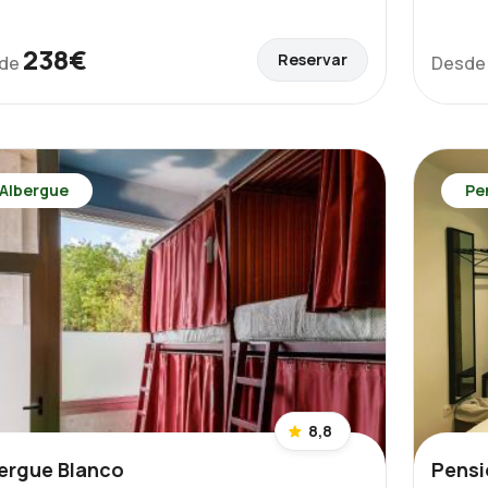
238€
Reservar
de
Desd
Albergue
Pe
8,8
ergue Blanco
Pensi