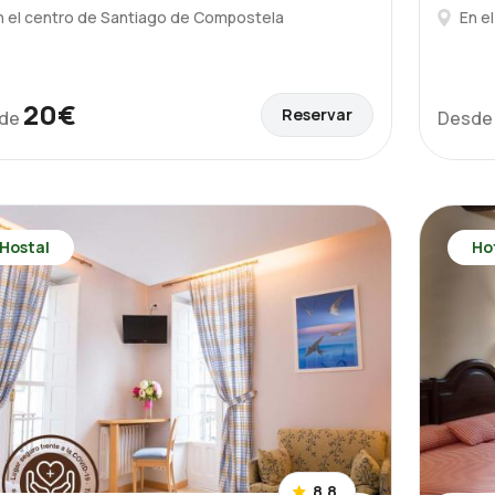
n el centro de Santiago de Compostela
En e
20€
Reservar
de
Desd
Hostal
Ho
8,8