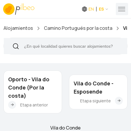
EN
ES
Alojamientos
Camino Portugués por la costa
Vil
Oporto - Vila do
Vila do Conde -
Conde (Por la
Esposende
costa)
Etapa siguiente
Etapa anterior
Vila do Conde