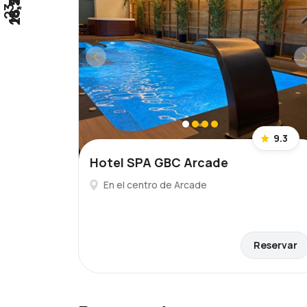
25,2 km
15,2 km
18,2 km
18,5 km
18,7 km
23 km
9.3
Hotel SPA GBC Arcade
En el centro de Arcade
Reservar