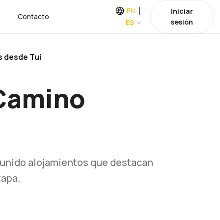
EN
Iniciar
Contacto
sesión
ES
 desde Tui
 Camino
eunido alojamientos que destacan
tapa.