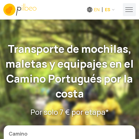
EN
ES
Transporte de mochilas,
maletas y equipajes en el
Camino Portugués por la
costa
Por solo 7 € por etapa*
Camino