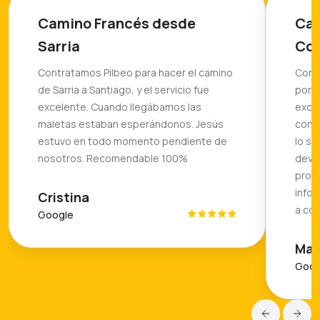
Camino Francés desde
Cam
Sarria
Co
Contratamos Pilbeo para hacer el camino
Contr
de Sarria a Santiago, y el servicio fue
portu
excelente. Cuando llegábamos las
excel
maletas estaban esperándonos. Jesús
confu
estuvo en todo momento pendiente de
lo so
nosotros. Recomendable 100%
devol
profe
info
Cristina
a con
Google
Mai
Goog