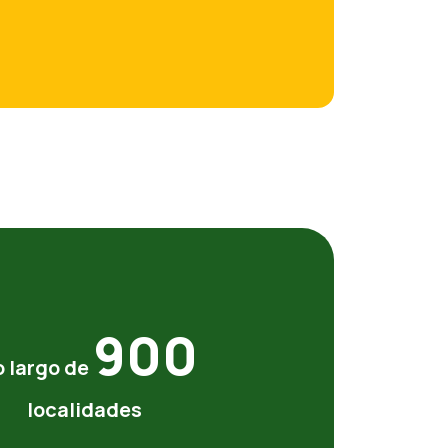
900
o largo de
localidades