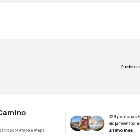
Puede cons
 Camino
329 personas 
alojamientos 
último mes
rganizados etapa a etapa