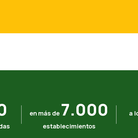
0
7.000
en más de
a l
adas
establecimientos