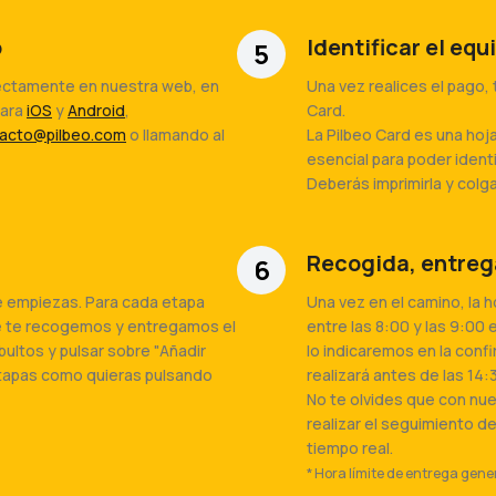
o
Identificar el equ
5
rectamente en nuestra web, en
Una vez realices el pago, 
para
iOS
y
Android
,
Card.
acto@pilbeo.com
o llamando al
La Pilbeo Card es una hoja
esencial para poder identi
Deberás imprimirla y colgar
Recogida, entreg
6
e empiezas. Para cada etapa
Una vez en el camino, la 
e te recogemos y entregamos el
entre las 8:00 y las 9:00 
bultos y pulsar sobre "Añadir
lo indicaremos en la conf
 etapas como quieras pulsando
realizará antes de las 14:
No te olvides que con nu
realizar el seguimiento d
tiempo real.
* Hora límite de entrega gene