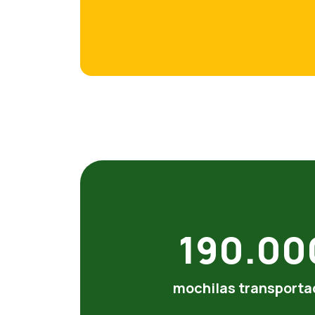
190.00
mochilas transport