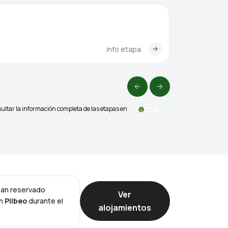
Cea - A La
info etapa
33,2 km
ultar la información completa de las etapas en
han reservado
Ver
en
Pilbeo
durante el
alojamientos